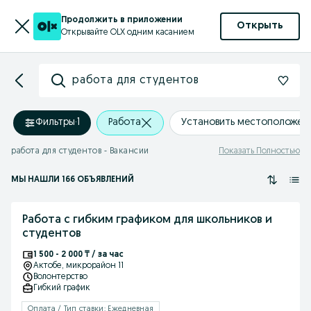
Продолжить в приложении
Открыть
Открывайте OLX одним касанием
работа для студентов
Фильтры
·
1
Работа
Установить местоположен
работа для студентов - Вакансии
Показать Полностью
МЫ НАШЛИ 166 ОБЪЯВЛЕНИЙ
Работа с гибким графиком для школьников и
студентов
1 500 - 2 000 ₸ / за час
Актобе
, микрорайон 11
Волонтерство
Гибкий график
Оплата / Тип ставки: Ежедневная