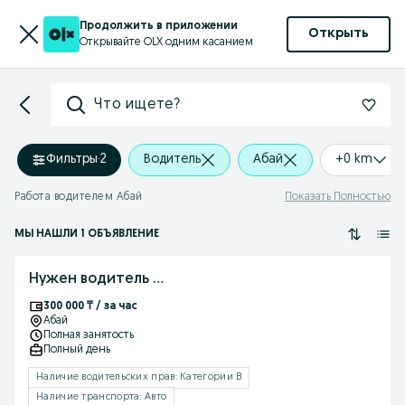
Продолжить в приложении
Открыть
Открывайте OLX одним касанием
Что ищете?
Фильтры
·
2
Водитель
Абай
+0 km
Работа водителем Абай
Показать Полностью
МЫ НАШЛИ 1 ОБЪЯВЛЕНИЕ
Нужен водитель ...
300 000 ₸ / за час
Абай
Полная занятость
Полный день
Наличие водительских прав: Категории B
Наличие транспорта: Авто