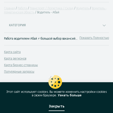
Главная
Работа
Транспорт / Логистика / Склад
Водитель
Водитель -
Алматинская область
Водитель - Абай
КАТЕГОРИЯ
Показать Полностью
Работа водителем Абай ⚡ большой выбор вакансий водителей ✔️ прямые работодатели ⭐ Быстро найти работу водителем на ☛ OLX.kz Абай
Карта сайта
Карта регионов
Карта бизнес-страницы
Популярные запросы
Этот сайт использует cookies. Вы можете изменить настройки cookies
в своeм браузере.
Узнать больше
Закрыть