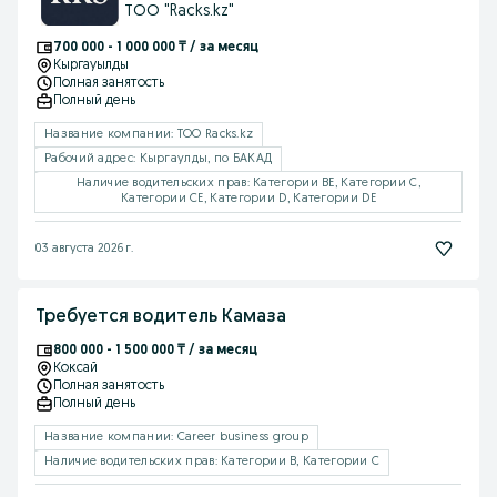
ТОО "Racks.kz"
рейсы
700 000 - 1 000 000 ₸ / за месяц
Кыргауылды
Полная занятость
Полный день
Название компании: ТОО Racks.kz
Рабочий адрес: Кыргаулды, по БАКАД
Наличие водительских прав: Категории BE, Категории C,
Категории CE, Категории D, Категории DE
03 августа 2026 г.
Требуется водитель Камаза
800 000 - 1 500 000 ₸ / за месяц
Коксай
Полная занятость
Полный день
Название компании: Career business group
Наличие водительских прав: Категории B, Категории C