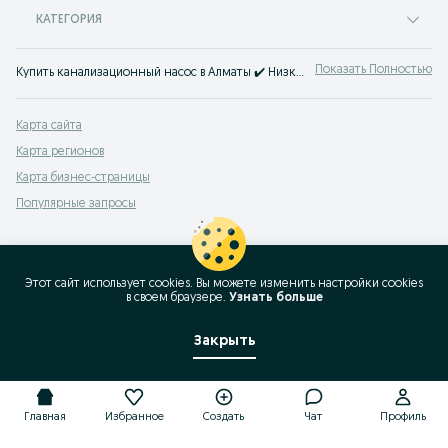
КАТЕГОРИЯ
Показать Полностью
Купить канализационный насос в Алматы ✔️ Низкие цены на насосы для канализации ⚡ Покупай качественные кнс насосы на OLX.kz.
Карта сайта
Карта регионов
Карта бизнес-страницы
Популярные запросы
Этот сайт использует cookies. Вы можете изменить настройки cookies
в своeм браузере.
Узнать больше
Закрыть
Главная
Избранное
Создать
Чат
Профиль