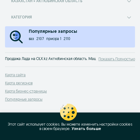
КАЗАХСТАН » АКТЮБИНСКАЯ ОБЛАСТЬ
КАТЕГОРИЯ
Популярные запросы
ваз
2107
приора 1
2110
Продажа Лада на OLX.kz Актюбинская область. Машины ВАЗ б/у от владельц
Показать Полностью
Карта сайта
Карта регионов
Карта бизнес-страницы
Популярные запросы
Этот сайт использует cookies. Вы можете изменить настройки cookies
в своeм браузере.
Узнать больше