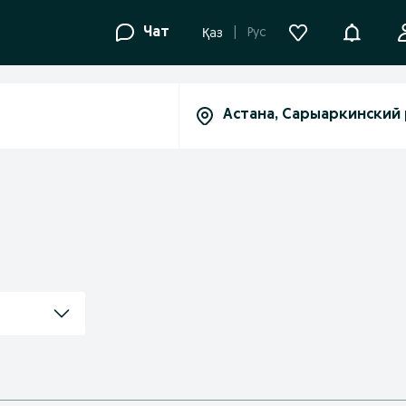
Уведомле
Чат
Рус
Қаз