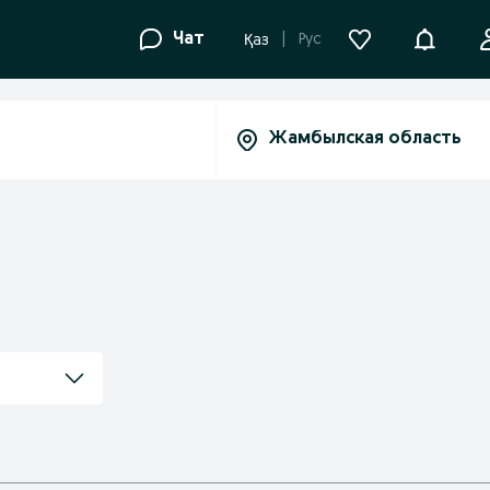
Уведомле
Чат
Рус
Қаз