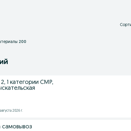
Сорти
атериалы
200
ний
2, 1 категории СМР,
ыскательская
августа 2026 г.
 самовывоз