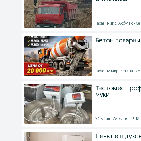
Тараз, 1-мкр. Акбулак - Се
Бетон товарный
Тараз, 12-мкр. Астана - Се
Тестомес проф
муки
Жамбыл - Сегодня в 16:18
Печь пеш духо