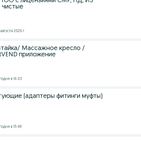
ТОО с лицензиями СМР, ПД, ИЗ
 , чистые
августа 2026 г.
ватайка/ Массажное кресло /
tVEND приложение
годня в 16:03
тующие (адаптеры фитинги муфты)
годня в 15:49