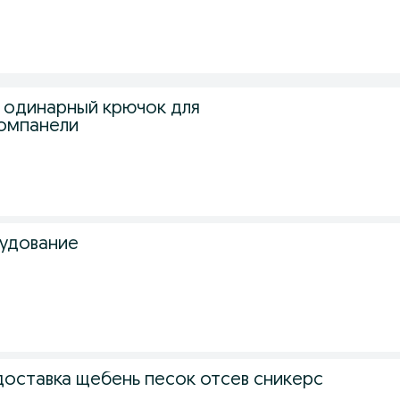
 одинарный крючок для
омпанели
удование
доставка щебень песок отсев сникерс