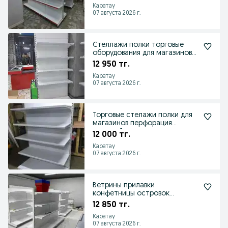
Каратау
07 августа 2026 г.
Стеллажи полки торговые
оборудования для магазинов
островные
12 950 тг.
Каратау
07 августа 2026 г.
Торговые стелажи полки для
магазинов перфорация
овощной в рассрочку
12 000 тг.
Каратау
07 августа 2026 г.
Ветрины прилавки
конфетницы островок
экономпанели карзины для
12 850 тг.
магазина
Каратау
07 августа 2026 г.