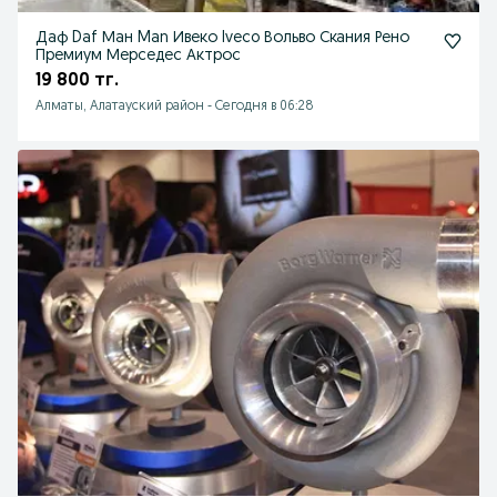
Даф Daf Ман Man Ивеко Iveco Вольво Скания Рено
Премиум Мерседес Актрос
19 800 тг.
Алматы, Алатауский район
-
Сегодня в 06:28