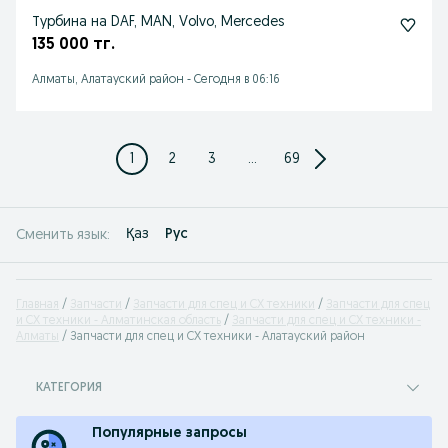
Турбина на DAF, MAN, Volvo, Mercedes
135 000 тг.
Алматы, Алатауский район
-
Сегодня в 06:16
1
2
3
...
69
Қаз
Рус
Сменить язык:
Главная
Запчасти
Запчасти для спец и СХ техники
Запчасти для спец
и СХ техники - Алматинская область
Запчасти для спец и СХ техники -
Алматы
Запчасти для спец и СХ техники - Алатауский район
КАТЕГОРИЯ
Популярные запросы