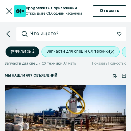
Продолжить в приложении
Открыть
Открывайте OLX одним касанием
Что ищете?
Фильтры
·
2
Запчасти для спец и СХ техники
А
Запчасти для спец и СХ техники Алматы
Показать Полностью
МЫ НАШЛИ 687 ОБЪЯВЛЕНИЙ