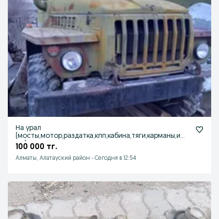
На урал
(мосты,мотор,раздатка,кпп,кабина,тяги,карманы,и
тд.)
100 000 тг.
Алматы, Алатауский район
-
Сегодня в 12:54