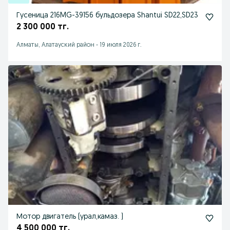
Гусеница 216MG-39156 бульдозера Shantui SD22,SD23
2 300 000 тг.
Алматы, Алатауский район
-
19 июля 2026 г.
Мотор двигатель (урал,камаз. )
4 500 000 тг.