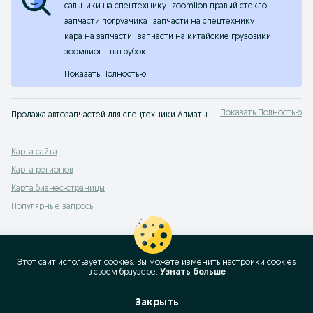
сальники на спецтехнику
zoomlion правый стекло
запчасти погрузчика
запчасти на спецтехнику
кара на запчасти
запчасти на китайские грузовики
зоомлион
патрубок
Показать Полностью
Показать Полностью
Продажа автозапчастей для спецтехники Алматы ✔️ Большой выбор новых и бу запчастей для сельскохозяйственной техники по низким ценам на OLX.kz!
Карта сайта
Карта регионов
Карта бизнес-страницы
Популярные запросы
Этот сайт использует cookies. Вы можете изменить настройки cookies
в своeм браузере.
Узнать больше
Закрыть