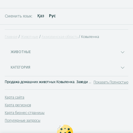
Қаз
Рус
Сменить язык:
Главная
Животные
Акмолинская область
Ковыленка
ЖИВОТНЫЕ
КАТЕГОРИЯ
Продажа домашних животных Ковыленка. Заведи друга прямо сейчас! На сервисе объявлений OLX Ковыленка легко и быстро можно купить питомца.
Показать Полностью
Карта сайта
Карта регионов
Карта бизнес-страницы
Популярные запросы