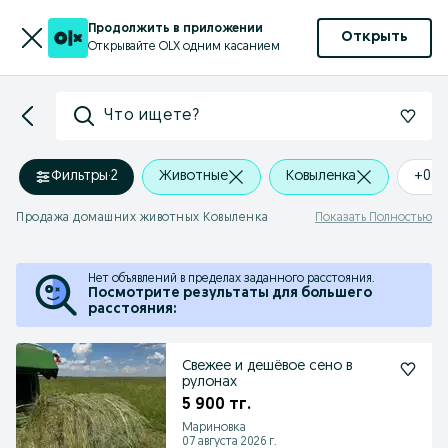
Продолжить в приложении
Открыть
Открывайте OLX одним касанием
Что ищете?
Фильтры
·
2
Животные
Ковыленка
+0 k
Продажа домашних животных Ковыленка
Показать Полностью
Нет объявлений в пределах заданного расстояния.
Посмотрите результаты для большего
расстояния:
Свежее и дешёвое сено в
рулонах
5 900 тг.
Мариновка
07 августа 2026 г.