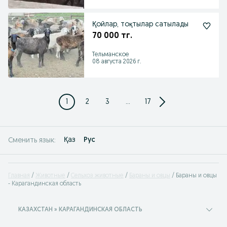
Қойлар, тоқтылар сатылады
70 000 тг.
Тельманское
08 августа 2026 г.
1
2
3
...
17
Қаз
Рус
Сменить язык:
Главная
Животные
Сельхоз животные
Бараны и овцы
Бараны и овцы
- Карагандинская область
КАЗАХСТАН » КАРАГАНДИНСКАЯ ОБЛАСТЬ