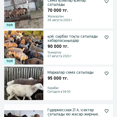
Семіз қозылар қойлар
сатылады
70 000 тг.
Жезказган
08 августа 2026 г.
қой, сырбаз тоқты сатылады
хабарласыңыздар
90 000 тг.
Темиртау
07 августа 2026 г.
Маркалар семіз сатылады
95 000 тг.
Карабас
Сегодня в 04:00
Гудермесская 21 А, ісектер
сатылады екі жасар-жирные