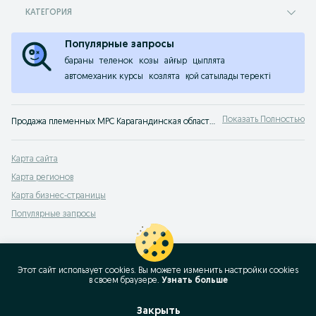
КАТЕГОРИЯ
Популярные запросы
бараны
теленок
козы
айғыр
цыплята
автомеханик курсы
козлята
қой сатылады теректі
Показать Полностью
Продажа племенных МРС Карагандинская область ✔️ Большой выбор мелкого рогатого скота по низкой цене ⭐ Купить овец и баранов оптом и в розницу на OLX!
Карта сайта
Карта регионов
Карта бизнес-страницы
Популярные запросы
Этот сайт использует cookies. Вы можете изменить настройки cookies
в своeм браузере.
Узнать больше
Закрыть