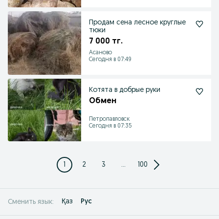
Продам сена лесное круглые
тюки
7 000 тг.
Асаново
Сегодня в 07:49
Котята в добрые руки
Обмен
Петропавловск
Сегодня в 07:35
1
2
3
...
100
Қаз
Рус
Сменить язык: