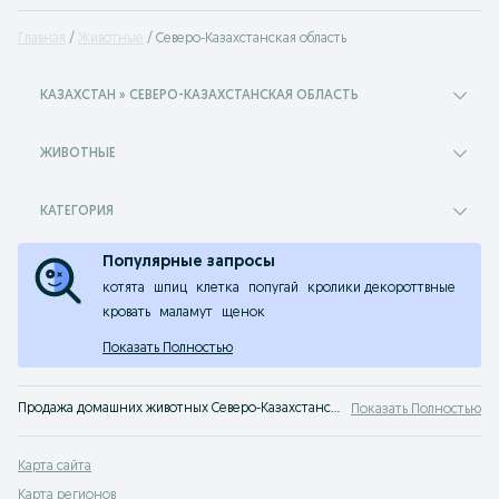
Главная
Животные
Северо-Казахстанская область
КАЗАХСТАН » СЕВЕРО-КАЗАХСТАНСКАЯ ОБЛАСТЬ
ЖИВОТНЫЕ
КАТЕГОРИЯ
Популярные запросы
котята
шпиц
клетка
попугай
кролики декороттвные
кровать
маламут
щенок
Показать Полностью
Продажа домашних животных Северо-Казахстанская область. Заведи друга прямо сейчас! На сервисе объявлений OLX Северо-Казахстанская область легко и быстро можно купить питомца.
Показать Полностью
Карта сайта
Карта регионов