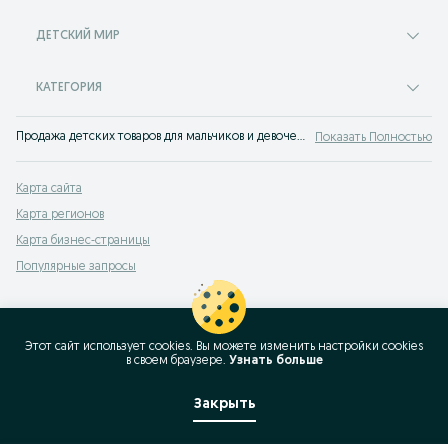
ДЕТСКИЙ МИР
КАТЕГОРИЯ
Продажа детских товаров для мальчиков и девочек на сервисе объявлений OLX.kz Алга. Покупайте самые разные товары для своего ребенка по лучшим ценам на OLX!
Показать Полностью
Карта сайта
Карта регионов
Карта бизнес-страницы
Популярные запросы
Этот сайт использует cookies. Вы можете изменить настройки cookies
в своeм браузере.
Узнать больше
Закрыть