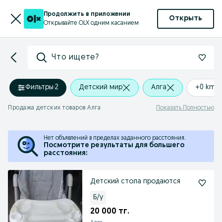
Продолжить в приложении
Открыть
Открывайте OLX одним касанием
Что ищете?
Фильтры
·
2
Детский мир
Алга
+0 km
Продажа детских товаров Алга
Показать Полностью
Нет объявлений в пределах заданного расстояния.
Посмотрите результаты для большего
расстояния:
Детский стола продаются
Б/у
20 000 тг.