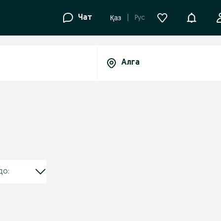
Уведомле
Чат
Рус
Қаз