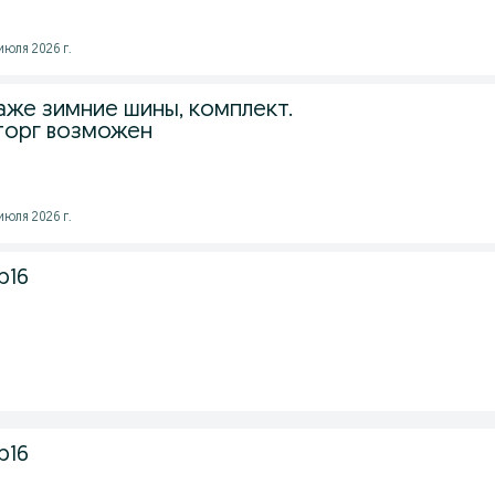
юля 2026 г.
аже зимние шины, комплект.
 торг возможен
юля 2026 г.
р16
р16