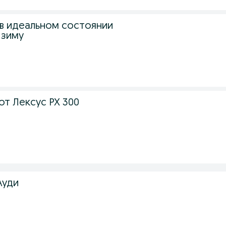
 в идеальном состоянии
 зиму
от Лексус РХ 300
Ауди