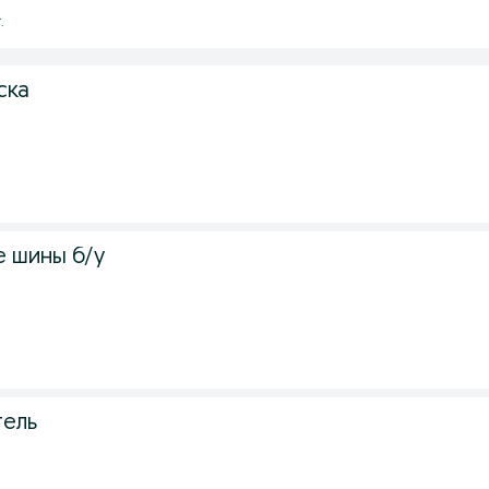
.
ска
 шины б/у
тель