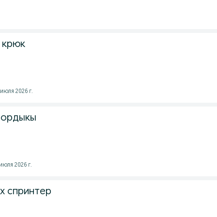
 крюк
июля 2026 г.
тордыкы
юля 2026 г.
ех спринтер