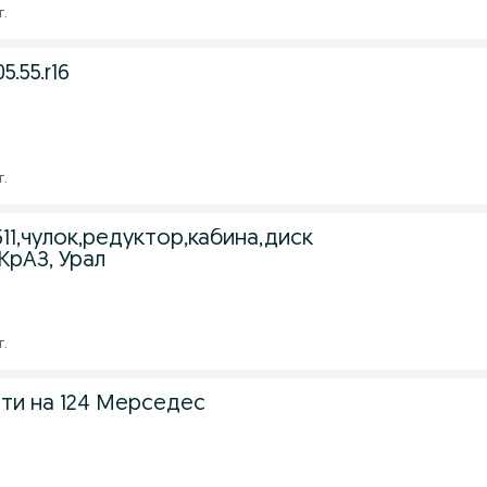
г.
.55.r16
г.
11,чулок,редуктор,кабина,диск
КрАЗ, Урал
г.
ти на 124 Мерседес