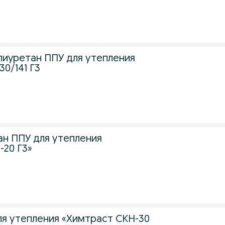
лиуретан ППУ для утепления
0/141 Г3
н ППУ для утепления
-20 Г3»
я утепления «Химтраст СКН-30