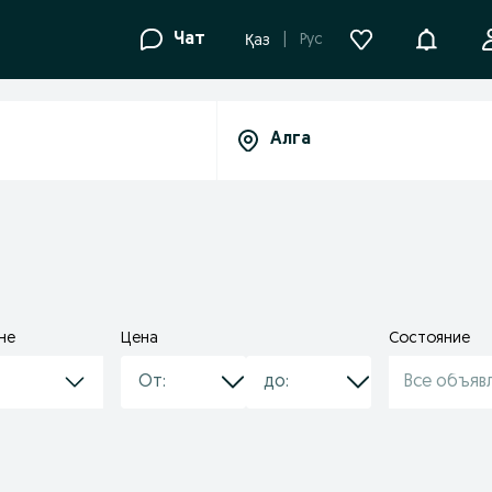
Уведомле
Чат
Рус
Қаз
не
Цена
Состояние
Все объяв