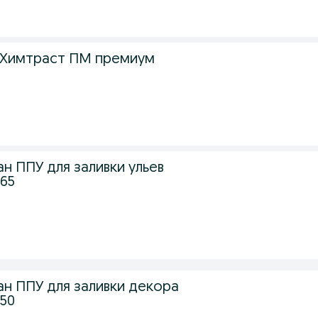
 Химтраст ПМ премиум
н ППУ для заливки ульев
65
н ППУ для заливки декора
50