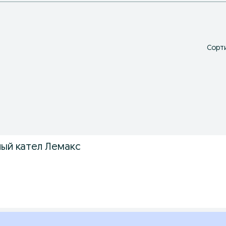
Сорти
ный кател Лемакс