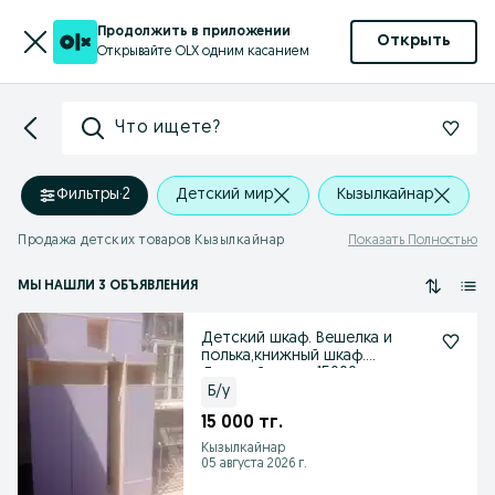
Продолжить в приложении
Открыть
Открывайте OLX одним касанием
Что ищете?
Фильтры
·
2
Детский мир
Кызылкайнар
Продажа детских товаров Кызылкайнар
Показать Полностью
МЫ НАШЛИ 3 ОБЪЯВЛЕНИЯ
Детский шкаф. Вешелка и
полька,книжный шкаф.
Детский төсек 15000.
Б/у
15 000 тг.
Кызылкайнар
05 августа 2026 г.