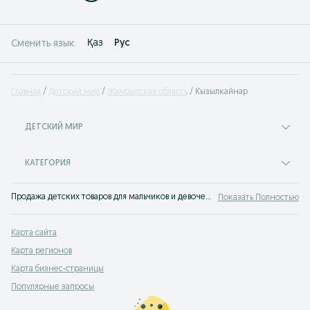
Қаз
Рус
Сменить язык:
Главная
Детский мир
Жамбылская область
Кызылкайнар
ДЕТСКИЙ МИР
КАТЕГОРИЯ
Продажа детских товаров для мальчиков и девочек на сервисе объявлений OLX.kz Кызылкайнар. Покупайте самые разные товары для своего ребенка по лучшим ценам на OLX!
Показать Полностью
Карта сайта
Карта регионов
Карта бизнес-страницы
Популярные запросы