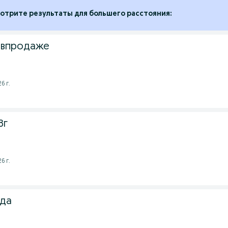
отрите результаты для большего расстояния:
 впродаже
6 г.
8г
6 г.
ода