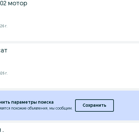
102 мотор
26 г.
сат
26 г.
нить параметры поиска
Сохранить
явятся похожие объявления, мы сообщим.
 .