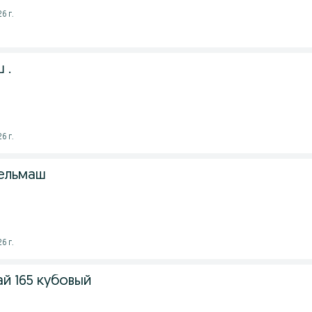
6 г.
 .
6 г.
сельмаш
6 г.
й 165 кубовый