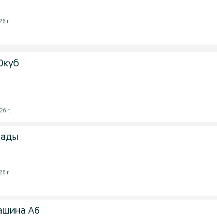
6 г.
0куб
6 г.
лады
6 г.
ашина А6