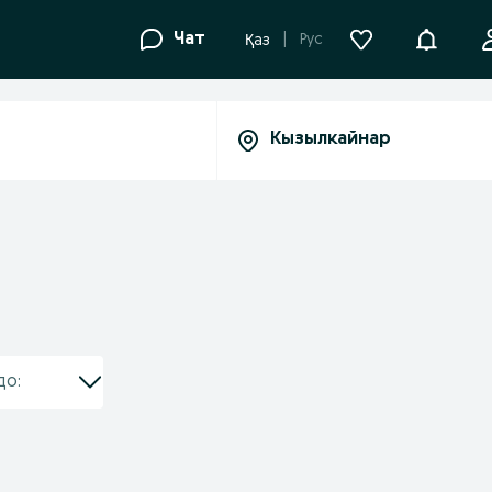
Уведомле
Чат
Рус
Қаз