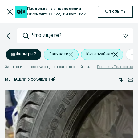
Продолжить в приложении
Открыть
Открывайте OLX одним касанием
Что ищете?
Фильтры
·
2
Запчасти
Кызылкайнар
+0
Запчасти и аксессуары для транспорта Кызылкайнар
Показать Полностью
МЫ НАШЛИ 6 ОБЪЯВЛЕНИЙ