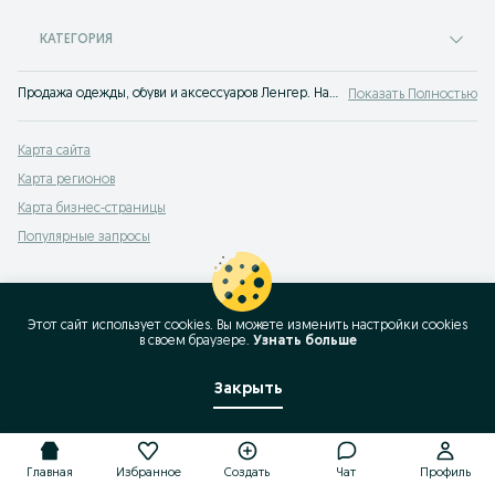
КАТЕГОРИЯ
Продажа одежды, обуви и аксессуаров Ленгер. На сервисе объявлений OLX Ленгер легко и быстро можно купить одежду б/у. Покупай все самое лучшее на OLX!
Показать Полностью
Карта сайта
Карта регионов
Карта бизнес-страницы
Популярные запросы
Этот сайт использует cookies. Вы можете изменить настройки cookies
в своeм браузере.
Узнать больше
Закрыть
Главная
Избранное
Создать
Чат
Профиль