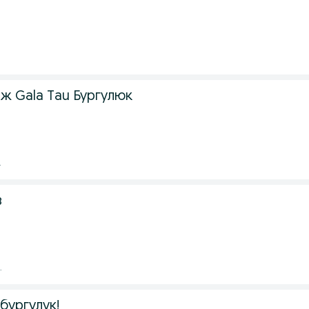
ж Gala Tau Бургулюк
.
в
.
бургулук!