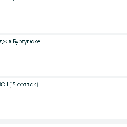
.
дж в Бургулюке
 ! (15 сотток)
.