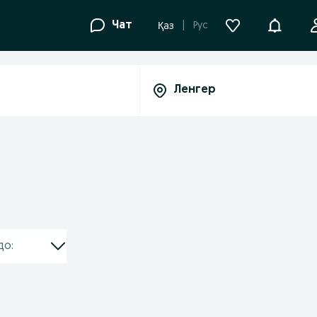
Уведомле
Чат
Рус
Қаз