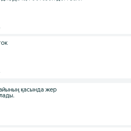
.
ток
.
жайының қасында жер
лады.