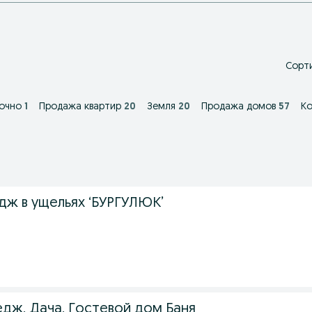
Сорти
очно
1
Продажа квартир
20
Земля
20
Продажа домов
57
К
дж в ущельях ‘БУРГУЛЮК’
едж, Дача, Гостевой дом Баня