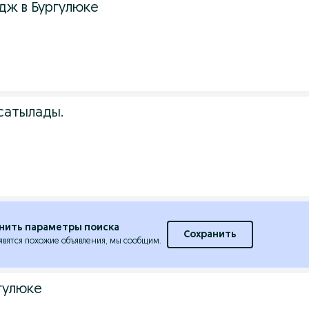
дж в Бургулюке
сатылады.
нить параметры поиска
Сохранить
явятся похожие объявления, мы сообщим.
гулюке