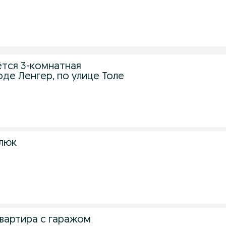
тся 3-комнатная
оде Ленгер, по улице Толе
люк
квартира с гаражом