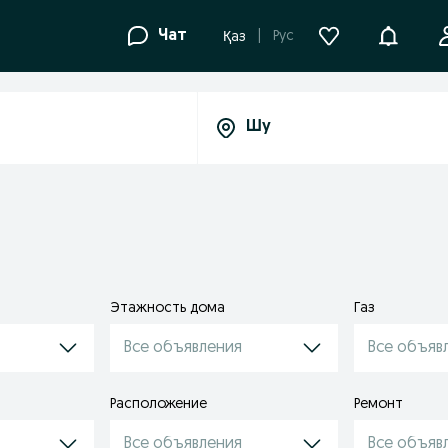
Уведомле
Чат
Рус
Қаз
Этажность дома
Газ
Все объявления
Все объяв
Расположение
Ремонт
Все объявления
Все объяв