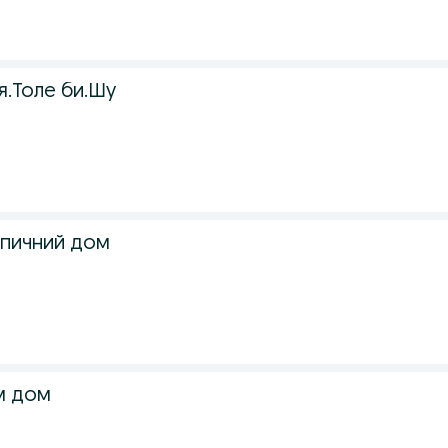
.Толе би.Шу
пичний дом
м дом