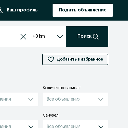
ния
Ваш профиль
Подать объявление
+0 km
Поиск
Добавить в избранное
Количество комнат
ления
Все объявления
Санузел
ления
Все объявления