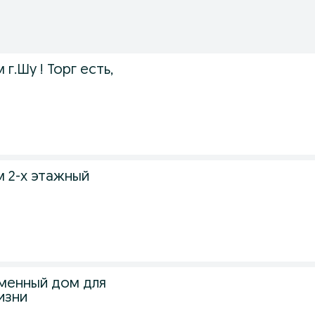
г.Шу ! Торг есть,
 2-х этажный
менный дом для
изни