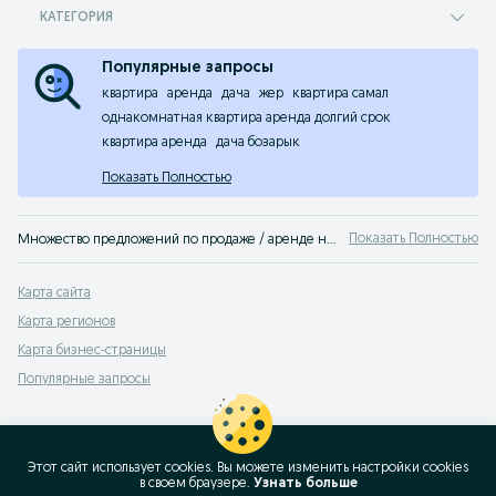
КАТЕГОРИЯ
Популярные запросы
квартира
аренда
дача
жер
квартира самал
однакомнатная квартира аренда долгий срок
квартира аренда
дача бозарык
Показать Полностью
Показать Полностью
Множество предложений по продаже / аренде недвижимости Шымкент ✔. Выгодные цены на любую недвижимость: квартиры, дома, коммерческие помещения, во всех районах города. Купить, арендовать или просто узнать цены на недвижимость ➢ проще всего на OLX.kz Шымкент!
Карта сайта
Карта регионов
Карта бизнес-страницы
Популярные запросы
Этот сайт использует cookies. Вы можете изменить настройки cookies
в своeм браузере.
Узнать больше