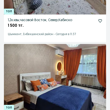
1,2к.квы,часовой Восток, Север,Кабиско
1 500 тг.
Шымкент, Енбекшинский район
-
Сегодня в 11:37