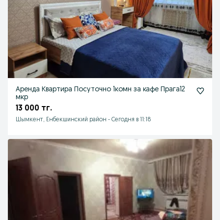
Аренда Квартира Посуточно 1комн за кафе Прага12
мкр
13 000 тг.
Шымкент, Енбекшинский район
-
Сегодня в 11:18