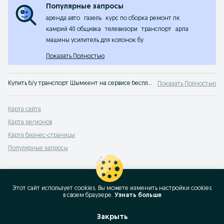
Популярные запросы
аренда авто
газель
курс по сборка ремонт пк
камрий 40 общивка
телевизори
транспорт
арпа
машины усилитель для колонок бу
Показать Полностью
Купить б/у транспорт Шымкент на сервисе бесплатных объявлений OLX. Продажа и обмен любых видов транспорта, запчасти и транспортные услуги.
Показать Полностью
Карта сайта
Карта регионов
Карта бизнес-страницы
Популярные запросы
Этот сайт использует cookies. Вы можете изменить настройки cookies
в своeм браузере.
Узнать больше
Закрыть