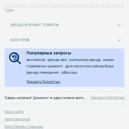
Главная
Аренда и прокат товаров
Туркестанская область
Шымкент
Туран
АРЕНДА И ПРОКАТ ТОВАРОВ
КАТЕГОРИЯ
Популярные запросы
вентилятор
аренда авто
компьютер аренда
кальян
стримяанкы шымкент
дача посуточно кайнар булак
аренда помещения
сабыз ашу
Показать Полностью
Показать Полностью
Товары напрокат Шымкент ➥ здесь можно взять или сдать в аренду абсолютно любую вещь. Прокат: авто, спецтехники, инструментов и оборудования, товаров для мероприятий и многого другого. На OLX.kz Шымкент найдется все!
Карта сайта
Карта регионов
Карта бизнес-страницы