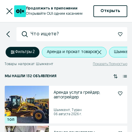
Продолжить в приложении
Открыть
Открывайте OLX одним касанием
Что ищете?
Фильтры
·
2
Аренда и прокат товаров
Шымкент
Товары напрокат Шымкент
Показать Полностью
МЫ НАШЛИ 132 ОБЪЯВЛЕНИЯ
Аренда услуга грейдер,
автогрейдер
Шымкент, Туран
06 августа 2026 г.