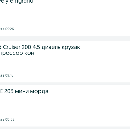
ely emgrand
 в 09:26
 Cruiser 200 4.5 дизель крузак
прессор кон
 в 09:16
 E 203 мини морда
я в 08:59