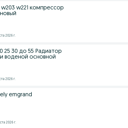
 w203 w221 компрессор
 новый
та 2026 г.
0 25 30 до 55 Радиатор
и воденой основной
та 2026 г.
ely emgrand
та 2026 г.