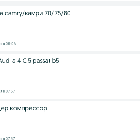
a camry/камри 70/75/80
я в 08:08
udi a 4 C 5 passat b5
 в 07:57
ндер компрессор
 в 07:57