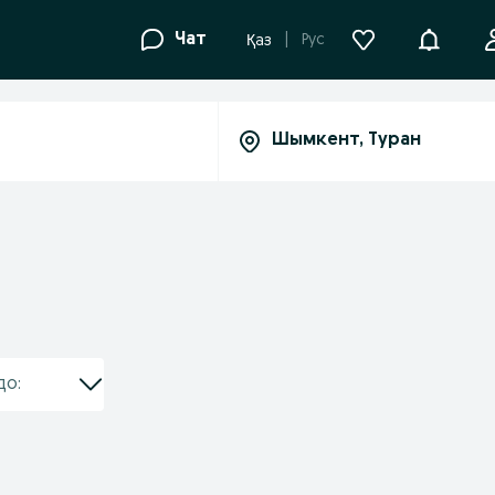
Уведомле
Чат
Рус
Қаз