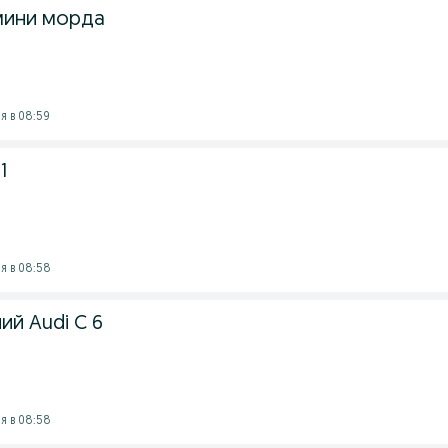
 мини морда
я в 08:59
1
я в 08:58
й Audi C 6
я в 08:58