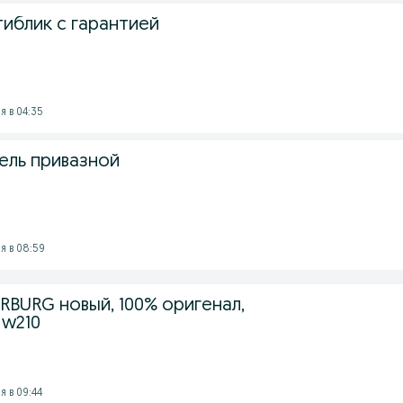
тиблик с гарантией
 в 04:35
тель привазной
я в 08:59
RBURG новый, 100% оригенал,
 w210
 в 09:44