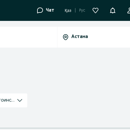
Уведомле
Чат
Рус
Қаз
втоинструкторы