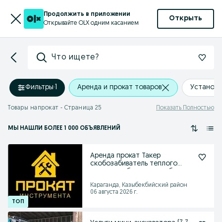
Продолжить в приложении
Открыть
Открывайте OLX одним касанием
Что ищете?
Фильтры
·
1
Аренда и прокат товаров
Установи
Товары напрокат - Страница 25
Показать Полностью
МЫ НАШЛИ
БОЛЕЕ
1 000 ОБЪЯВЛЕНИЙ
Аренда прокат Такер
скобозабиватель теплого
пола пила бетону пеноблоко
Караганда, Казыбекбийский район
06 августа 2026 г.