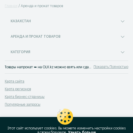
Главная
Аренда и прокат товаров
КАЗАХСТАН
АРЕНДА И ПРОКАТ ТОВАРОВ
КАТЕГОРИЯ
Показать Полностью
Товары напрокат ➥ на OLX.kz можно взять или сдать в аренду абсолютно любую вещь. Прокат: авто, спецтехники, инструментов и оборудования, товаров для мероприятий и многого другого. На OLX.kz найдется все!
Карта сайта
Карта регионов
Карта бизнес-страницы
Популярные запросы
Этот сайт использует cookies. Вы можете изменить настройки cookies
в своeм браузере.
Узнать больше