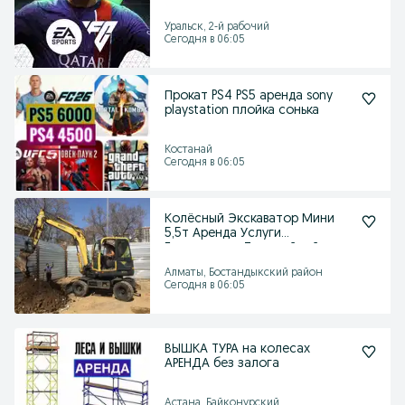
FC26,Fifa26,FC25,Fifa25,FC24,Fifa
24
Уральск, 2-й рабочий
Сегодня в 06:05
Прокат PS4 PS5 аренда sony
playstation плойка сонька
Костанай
Сегодня в 06:05
Колёсный Экскаватор Мини
5,5т Аренда Услуги
Гидромолот Траншейный
Ковш
Алматы, Бостандыкский район
Сегодня в 06:05
ВЫШКА ТУРА на колесах
АРЕНДА без залога
Астана, Байконурский